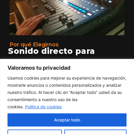
Por qué Elegirnos
Sonido directo para
espectáculos
Valoramos tu privacidad
Ofrecemos sesiones de DJ en vinilo únicas, sonido
Usamos cookies para mejorar su experiencia de navegación,
profesional y producción técnica para todo tipo de
mostrarle anuncios o contenidos personalizados y analizar
espectáculos. Nos encargamos del montaje de luz y
nuestro tráfico. Al hacer clic en “Aceptar todo” usted da su
sonido para tu evento, cada proyecto se trabaja con
consentimiento a nuestro uso de las
dedicación, criterio musical y una experiencia de
cookies.
Política de cookies
mas de 20 años en conciertos,
festivales y espacios culturales
Aceptar todo
Más de 20 años de experiencia